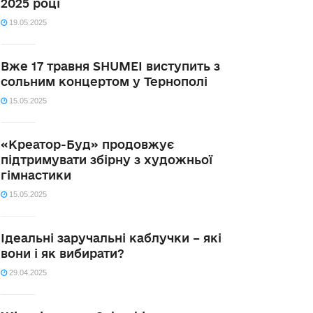
2025 році
19.05.2025
Вже 17 травня SHUMEI виступить з
сольним концертом у Тернополі
15.05.2025
«Креатор-Буд» продовжує
підтримувати збірну з художньої
гімнастики
15.05.2025
Ідеальні заручальні каблучки – які
вони і як вибирати?
29.04.2025