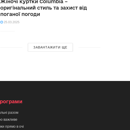
Жіночі куртки Columbia –
оригінальний стиль та захист від
поганої погоди
25.03.2025
ЗАВАНТАЖИТИ ЩЕ
рограми
льні разом
о важливе
жи прямо в очі