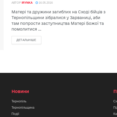
АВТОР
IRYNKA
16.05.2016
Матері та дружини загиблих на Сході бійців з
Тернопільщини зібралися у Зарваниці, аби
там попрости заступництва Матері Божої та
помолитися ...
ДЕТАЛЬНІШЕ
Новини
П
Тернопіль
Си
Тернопільщина
Пр
Події
Ка