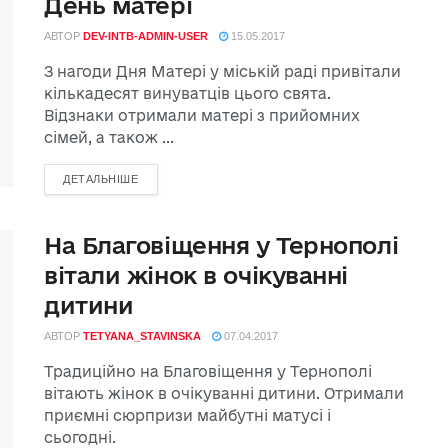
День матері
АВТОР
DEV-INTB-ADMIN-USER
15.05.2017
З нагоди Дня Матері у міській раді привітали
кількадесят винуватців цього свята.
Відзнаки отримали матері з прийомних
сімей, а також ...
ДЕТАЛЬНІШЕ
На Благовіщення у Тернополі
вітали жінок в очікуванні
дитини
АВТОР
TETYANA_STAVINSKA
07.04.2017
Традиційно на Благовіщення у Тернополі
вітають жінок в очікуванні дитини. Отримали
приємні сюрпризи майбутні матусі і
сьогодні.