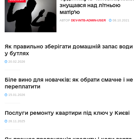
ВАЖЛИВО
знущався над літньою
матір’ю
АВТОР
DEV-INTB-ADMIN-USER
08.10.2021
Як правильно зберігати домашній запас води
у бутлях
20.02.2026
Біле вино для новачків: як обрати смачне і не
переплатити
15.01.2026
Послуги ремонту квартири під ключ у Києві
26.11.2025