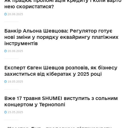
Як працює пролонгація кредиту і коли варто
нею скористатися?
20.06.2025
Банкір Альона Шевцова: Регулятор готує
нові зміни у порядку еквайрингу платіжних
інструментів
20.06.2025
Експерт Євген Шевцов розповів, як бізнесу
захиститься від кібератак у 2025 році
19.05.2025
Вже 17 травня SHUMEI виступить з сольним
концертом у Тернополі
15.05.2025