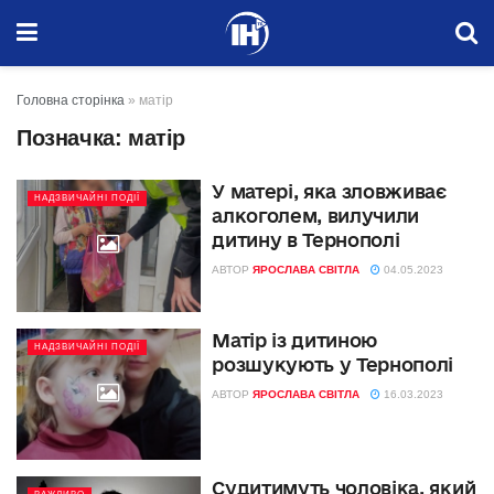
Головна сторінка
»
матір
Позначка:
матір
У матері, яка зловживає
НАДЗВИЧАЙНІ ПОДІЇ
алкоголем, вилучили
дитину в Тернополі
АВТОР
ЯРОСЛАВА СВІТЛА
04.05.2023
Матір із дитиною
НАДЗВИЧАЙНІ ПОДІЇ
розшукують у Тернополі
АВТОР
ЯРОСЛАВА СВІТЛА
16.03.2023
Судитимуть чоловіка, який