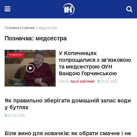
Головна сторінка
»
медсестра
Позначка:
медсестра
У Копичинцях
НОВИНИ
попрощалися з зв’язковою
та медсестрою ОУН
Вандою Горчинською
АВТОР
JULIA SAVCHUK
25.07.2022
Як правильно зберігати домашній запас води
у бутлях
20.02.2026
Біле вино для новачків: як обрати смачне і не