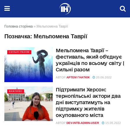
Головна сторінка
»
Мельпомена Таврії
Позначка:
Мельпомена Таврії
Мельпомена Таврії –
СИЛЬНІ РАЗОМ
фестиваль, який об’єднує
українців по всьому світу |
Сильні разом
АВТОР
АРТЕМ ГНАТЮК
20.06.2022
Підтримати Херсон:
ВАЖЛИВО
тернопільські актори два
дні виступатимуть на
підтримку жителів
окупованого міста
АВТОР
DEV-INTB-ADMIN-USER
15.06.2022