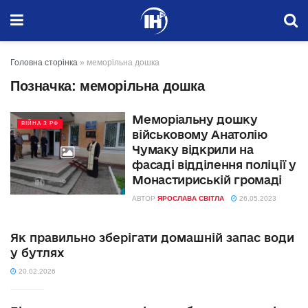
Головна сторінка
»
меморільна дошка
Позначка:
меморільна дошка
Меморіальну дошку
ВІЙНА З РФ
військовому Анатолію
Чумаку відкрили на
фасаді відділення поліції у
Монастириській громаді
АВТОР
ЯРОСЛАВА СВІТЛА
26.05.2023
Як правильно зберігати домашній запас води
у бутлях
20.02.2026