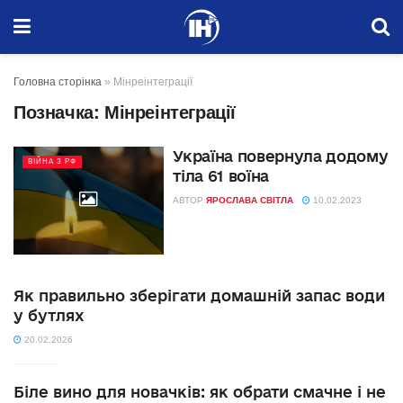
Головна сторінка
»
Мінреінтеграції
Позначка:
Мінреінтеграції
Україна повернула додому
ВІЙНА З РФ
тіла 61 воїна
АВТОР
ЯРОСЛАВА СВІТЛА
10.02.2023
Як правильно зберігати домашній запас води
у бутлях
20.02.2026
Біле вино для новачків: як обрати смачне і не