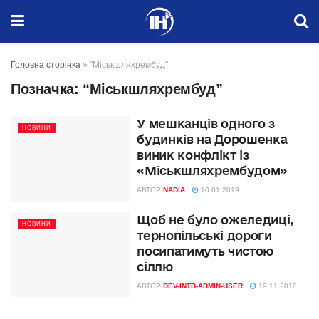
Головна сторінка
»
"Міськшляхрембуд"
Позначка:
“Міськшляхрембуд”
У мешканців одного з
НОВИНИ
будинків на Дорошенка
виник конфлікт із
«Міськшляхрембудом»
АВТОР
NADIA
10.01.2019
Щоб не було ожеледиці,
НОВИНИ
тернопільські дороги
посипатимуть чистою
сіллю
АВТОР
DEV-INTB-ADMIN-USER
19.11.2018