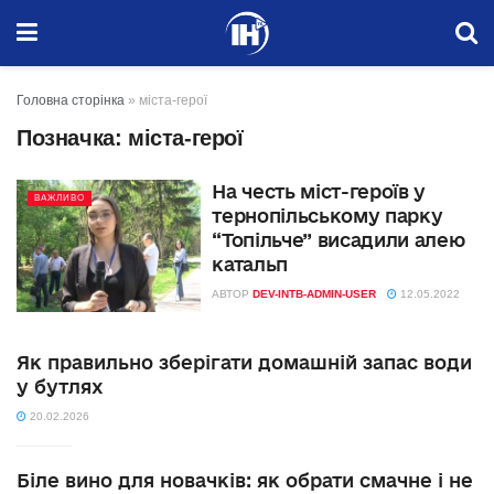
Головна сторінка
»
міста-герої
Позначка:
міста-герої
На честь міст-героїв у
ВАЖЛИВО
тернопільському парку
“Топільче” висадили алею
катальп
АВТОР
DEV-INTB-ADMIN-USER
12.05.2022
Як правильно зберігати домашній запас води
у бутлях
20.02.2026
Біле вино для новачків: як обрати смачне і не