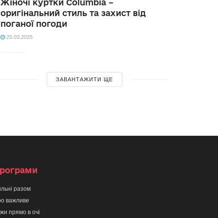
Жіночі куртки Columbia –
оригінальний стиль та захист від
поганої погоди
25.03.2025
ЗАВАНТАЖИТИ ЩЕ
рограми
льні разом
о важливе
жи прямо в очі