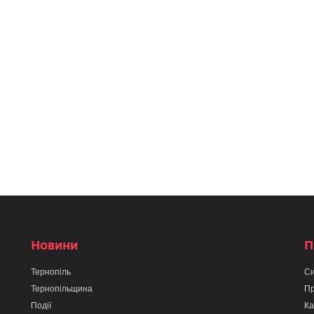
Новини
П
Тернопіль
Си
Тернопільщина
Пр
Події
Ка