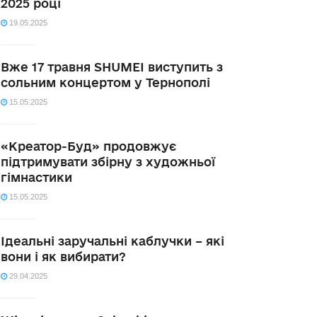
2025 році
19.05.2025
Вже 17 травня SHUMEI виступить з
сольним концертом у Тернополі
15.05.2025
«Креатор-Буд» продовжує
підтримувати збірну з художньої
гімнастики
15.05.2025
Ідеальні заручальні каблучки – які
вони і як вибирати?
29.04.2025