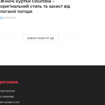
Жіночі куртки Columbia –
оригінальний стиль та захист від
поганої погоди
25.03.2025
ЗАВАНТАЖИТИ ЩЕ
рограми
льні разом
о важливе
жи прямо в очі