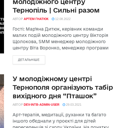
молодіжного центру
Тернопіль | Сильні разом
АВТОР
АРТЕМ ГНАТЮК
12.08.2022
Гості: Мар'яна Дитюк, керівник команди
малих подій молодіжного центру Вікторія
Щолокова, SMM менеджер молодіжного
центру Віта Воронко, менеджер програми
ДЕТАЛЬНІШЕ
У молодіжному центрі
Тернополя організують табір
вихідного дня “Пташок”
АВТОР
DEV-INTB-ADMIN-USER
29.03.2021
Арт-терапія, медитації, руханки та багато
іншого об'єднали у проєкті для дітей
переселенців зі сходу України. На початку