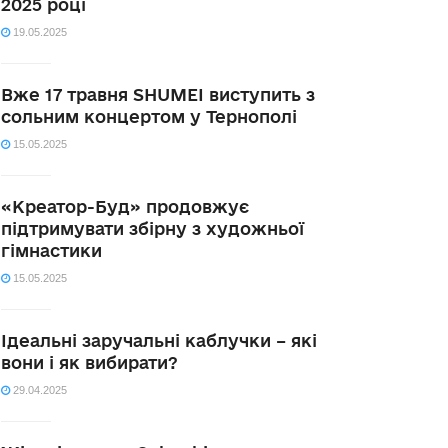
2025 році
19.05.2025
Вже 17 травня SHUMEI виступить з
сольним концертом у Тернополі
15.05.2025
«Креатор-Буд» продовжує
підтримувати збірну з художньої
гімнастики
15.05.2025
Ідеальні заручальні каблучки – які
вони і як вибирати?
29.04.2025