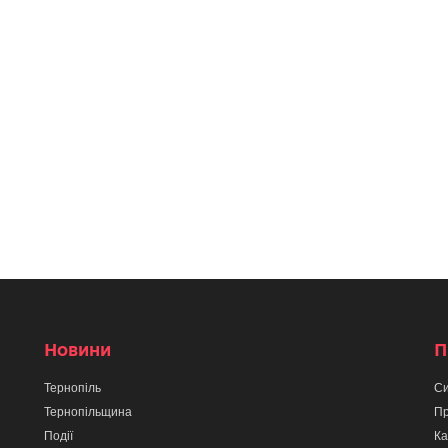
Новини
П
Тернопіль
Си
Тернопільщина
Пр
Події
Ка