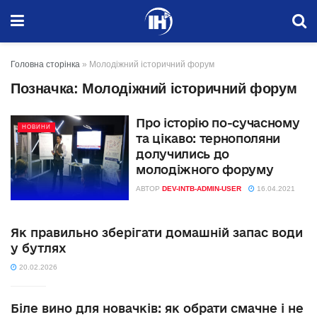
Головна сторінка
»
Молодіжний історичний форум
Позначка:
Молодіжний історичний форум
Про історію по-сучасному
НОВИНИ
та цікаво: тернополяни
долучились до
молодіжного форуму
АВТОР
DEV-INTB-ADMIN-USER
16.04.2021
Як правильно зберігати домашній запас води
у бутлях
20.02.2026
Біле вино для новачків: як обрати смачне і не