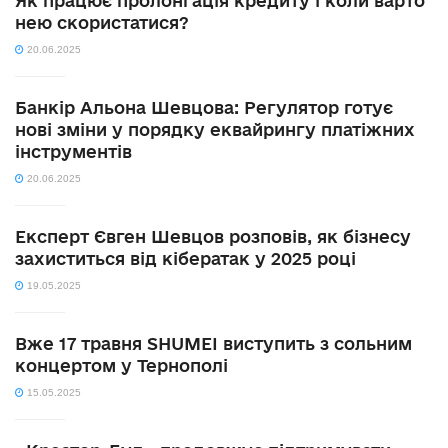
Як працює пролонгація кредиту і коли варто
нею скористатися?
20.06.2025
Банкір Альона Шевцова: Регулятор готує
нові зміни у порядку еквайрингу платіжних
інструментів
20.06.2025
Експерт Євген Шевцов розповів, як бізнесу
захиститься від кібератак у 2025 році
19.05.2025
Вже 17 травня SHUMEI виступить з сольним
концертом у Тернополі
15.05.2025