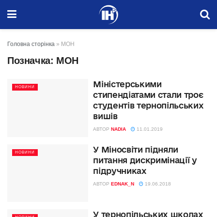
Головна сторінка
»
МОН
Позначка:
МОН
Міністерськими
НОВИНИ
стипендіатами стали троє
студентів тернопільських
вишів
АВТОР
NADIA
11.01.2019
У Міносвіти підняли
НОВИНИ
питання дискримінації у
підручниках
АВТОР
EDNAK_N
19.06.2018
У тернопільських школах