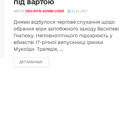
під вартою
АВТОР
DEV-INTB-ADMIN-USER
20.11.2017
Днями відбулося чергове слухання щодо
обрання міри запобіжного заходу Василеві
Гнатюку. Неповнолітнього підозрюють у
вбивстві 17-річної випускниці Іринки
Мукоїди. Трагедія, ...
ДЕТАЛЬНІШЕ