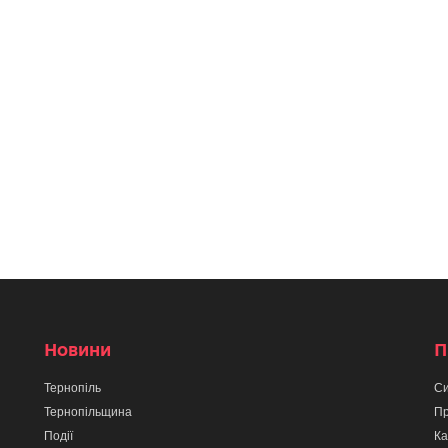
Новини
П
Тернопіль
Си
Тернопільщина
Пр
Події
Ка