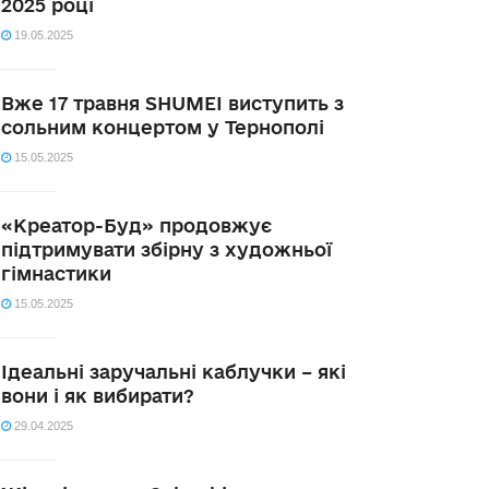
2025 році
19.05.2025
Вже 17 травня SHUMEI виступить з
сольним концертом у Тернополі
15.05.2025
«Креатор-Буд» продовжує
підтримувати збірну з художньої
гімнастики
15.05.2025
Ідеальні заручальні каблучки – які
вони і як вибирати?
29.04.2025