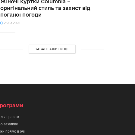
Жіночі куртки Columbia –
оригінальний стиль та захист від
поганої погоди
25.03.2025
ЗАВАНТАЖИТИ ЩЕ
рограми
льні разом
о важливе
жи прямо в очі