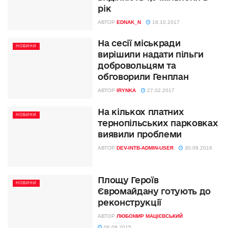
рік
АВТОР
EDNAK_N
18.10.2017
На сесії міськради
НОВИНИ
вирішили надати пільги
добровольцям та
обговорили Генплан
АВТОР
IRYNKA
27.02.2017
На кількох платних
НОВИНИ
тернопільських парковках
виявили проблеми
АВТОР
DEV-INTB-ADMIN-USER
30.09.2016
Площу Героїв
НОВИНИ
Євромайдану готують до
реконструкції
АВТОР
ЛЮБОМИР МАЦІЄВСЬКИЙ
06.08.2015