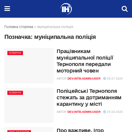
Головна сторінка
»
муніципальна поліція
Позначка:
муніципальна поліція
Працівникам
НОВИНИ
муніципальної поліції
Тернополя передали
моторний човен
АВТОР
DEV-INTB-ADMIN-USER
09.07.2020
Поліцейські Тернополя
НОВИНИ
стежать за дотриманням
карантину у місті
АВТОР
DEV-INTB-ADMIN-USER
25.03.2020
Про важливе. Ігор