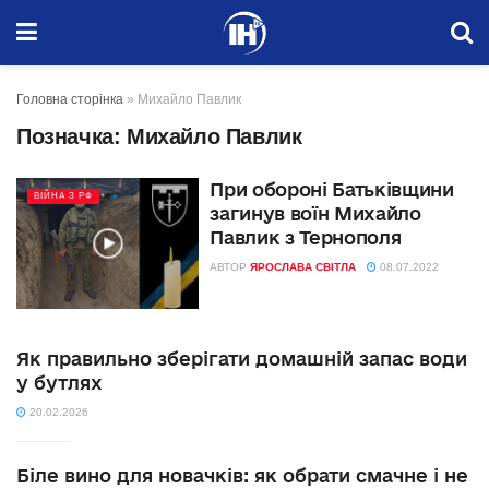
Головна сторінка
»
Михайло Павлик
Позначка:
Михайло Павлик
При обороні Батьківщини
ВІЙНА З РФ
загинув воїн Михайло
Павлик з Тернополя
АВТОР
ЯРОСЛАВА СВІТЛА
08.07.2022
Як правильно зберігати домашній запас води
у бутлях
20.02.2026
Біле вино для новачків: як обрати смачне і не