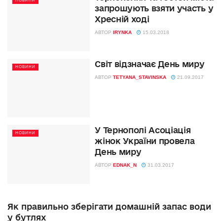
НОВИНИ
запрошують взяти участь у
Хресній ході
АВТОР
IRYNKA
15.03.2018
Світ відзначає День миру
НОВИНИ
АВТОР
TETYANA_STAVINSKA
21.09.2017
У Тернополі Асоціація
НОВИНИ
жінок України провела
День миру
АВТОР
EDNAK_N
31.03.2017
Як правильно зберігати домашній запас води
у бутлях