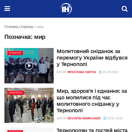
Головна сторінка
»
мир
Позначка:
мир
Молитовний сніданок за
НОВИНИ
перемогу України відбувся
у Тернополі
АВТОР
ЯРОСЛАВА СВІТЛА
25.08.2022
Мир, здоров’я і єднання: за
ВАЖЛИВО
що молилися під час
молитовного сніданку у
Тернополі
АВТОР
DEV-INTB-ADMIN-USER
25.01.2022
Тернополян та гостей міста