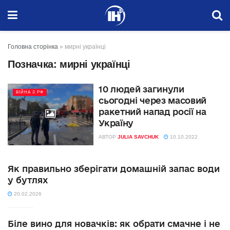
Головна сторінка
»
мирні українці
Позначка:
мирні українці
10 людей загинули
ВІЙНА З РФ
сьогодні через масовий
ракетний напад росії на
Україну
АВТОР
JULIA SAVCHUK
10.10.2022
Як правильно зберігати домашній запас води
у бутлях
20.02.2026
Біле вино для новачків: як обрати смачне і не