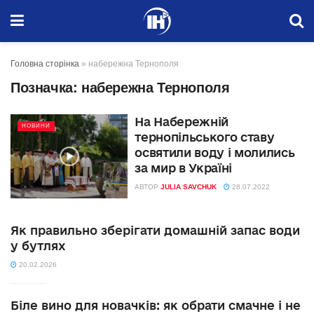
Головна сторінка
»
набережна Тернополя
Позначка:
набережна Тернополя
На Набережній
НОВИНИ
тернопільського ставу
освятили воду і молились
за мир в Україні
АВТОР
JULIA SAVCHUK
28.07.2022
Як правильно зберігати домашній запас води
у бутлях
20.02.2026
Біле вино для новачків: як обрати смачне і не