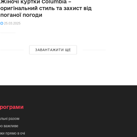
Жіночі куртки Columbia –
оригінальний стиль та захист від
поганої погоди
25.03.2025
ЗАВАНТАЖИТИ ЩЕ
рограми
льні разом
о важливе
жи прямо в очі