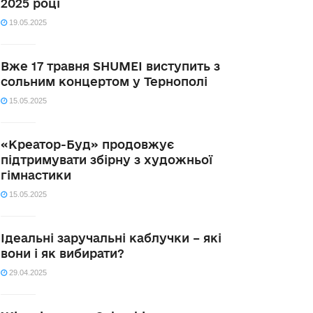
2025 році
19.05.2025
Вже 17 травня SHUMEI виступить з
сольним концертом у Тернополі
15.05.2025
«Креатор-Буд» продовжує
підтримувати збірну з художньої
гімнастики
15.05.2025
Ідеальні заручальні каблучки – які
вони і як вибирати?
29.04.2025