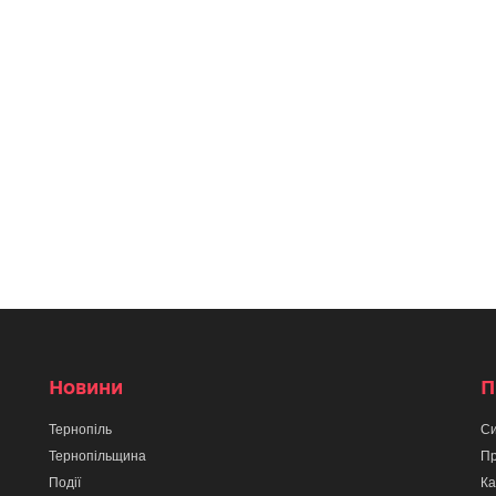
Новини
П
Тернопіль
Си
Тернопільщина
Пр
Події
Ка