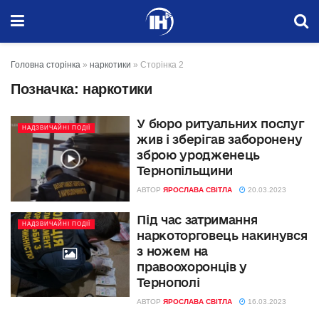
Головна сторінка
»
наркотики
»
Сторінка 2
Позначка:
наркотики
У бюро ритуальних послуг
НАДЗВИЧАЙНІ ПОДІЇ
жив і зберігав заборонену
зброю уродженець
Тернопільщини
АВТОР
ЯРОСЛАВА СВІТЛА
20.03.2023
Під час затримання
НАДЗВИЧАЙНІ ПОДІЇ
наркоторговець накинувся
з ножем на
правоохоронців у
Тернополі
АВТОР
ЯРОСЛАВА СВІТЛА
16.03.2023