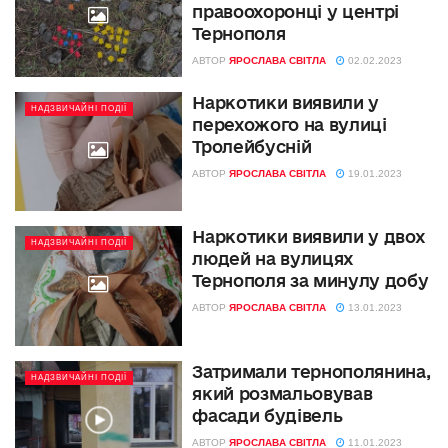
правоохоронці у центрі
Тернополя
АВТОР
ЯРОСЛАВА СВІТЛА
02.02.2023
Наркотики виявили у
НАДЗВИЧАЙНІ ПОДІЇ
перехожого на вулиці
Тролейбусній
АВТОР
ЯРОСЛАВА СВІТЛА
19.01.2023
Наркотики виявили у двох
НАДЗВИЧАЙНІ ПОДІЇ
людей на вулицях
Тернополя за минулу добу
АВТОР
ЯРОСЛАВА СВІТЛА
13.01.2023
Затримали тернополянина,
НАДЗВИЧАЙНІ ПОДІЇ
який розмальовував
фасади будівель
АВТОР
ЯРОСЛАВА СВІТЛА
11.01.2023