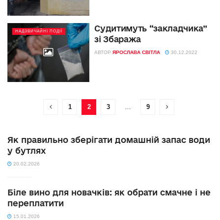
Судитимуть “закладчика”
НАДЗВИЧАЙНІ ПОДІЇ
зі Збаража
АВТОР
ЯРОСЛАВА СВІТЛА
30.12.2022
1
2
3
…
9
Як правильно зберігати домашній запас води
у бутлях
20.02.2026
Біле вино для новачків: як обрати смачне і не
переплатити
15.01.2026