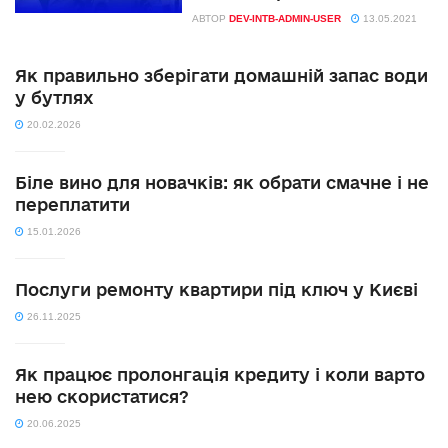
АВТОР
DEV-INTB-ADMIN-USER
13.05.2021
Як правильно зберігати домашній запас води
у бутлях
20.02.2026
Біле вино для новачків: як обрати смачне і не
переплатити
15.01.2026
Послуги ремонту квартири під ключ у Києві
26.11.2025
Як працює пролонгація кредиту і коли варто
нею скористатися?
20.06.2025