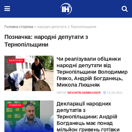
Головна сторінка
»
народні депутати з Тернопільщини
Позначка:
народні депутати з
Тернопільщини
Чи реалізували обіцянки
ВАЖЛИВО
народні депутати від
Тернопільщини Володимир
Гевко, Андрій Богданець,
Микола Люшняк
АВТОР
DEV-INTB-ADMIN-USER
15.09.2021
Декларації народних
НОВИНИ
депутатів з
Тернопільщини: Андрій
Богданець має понад
мільйон гривень готівки