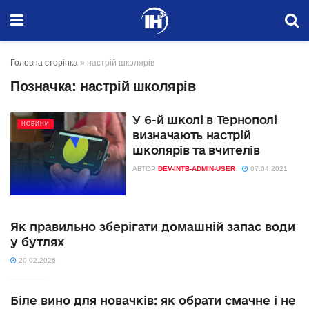
Головна сторінка
»
настрій школярів
Позначка:
настрій школярів
У 6-й школі в Тернополі
НОВИНИ
визначають настрій
школярів та вчителів
АВТОР
DEV-INTB-ADMIN-USER
07.04.2021
Як правильно зберігати домашній запас води
у бутлях
20.02.2026
Біле вино для новачків: як обрати смачне і не