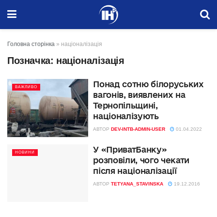
Головна сторінка
»
націоналізація
Позначка:
націоналізація
Понад сотню білоруських
ВАЖЛИВО
вагонів, виявлених на
Тернопільщині,
націоналізують
АВТОР
DEV-INTB-ADMIN-USER
01.04.2022
У «ПриватБанку»
НОВИНИ
розповіли, чого чекати
після націоналізації
АВТОР
TETYANA_STAVINSKA
19.12.2016