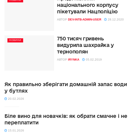
НОВИНИ
національного корпусу
пікетували Нацполіцію
АВТОР
DEV-INTB-ADMIN-USER
28.12.2020
750 тисяч гривень
НОВИНИ
видурила шахрайка у
тернополян
АВТОР
IRYNKA
05.02.2019
Як правильно зберігати домашній запас води
у бутлях
20.02.2026
Біле вино для новачків: як обрати смачне і не
переплатити
15.01.2026