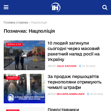
Головна сторінка
»
Нацполіція
Позначка:
Нацполіція
10 людей загинули
ВІЙНА З РФ
сьогодні через масовий
ракетний напад росії на
Україну
АВТОР
JULIA SAVCHUK
10.10.2022
За продаж першоцвітів
НОВИНИ
тернополяни отримують
чималі штрафи
АВТОР
DEV-INTB-ADMIN-USER
05.03.2021
Представники