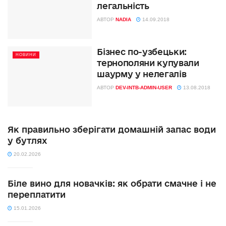
легальність
АВТОР
NADIA
14.09.2018
Бізнес по-узбецьки:
НОВИНИ
тернополяни купували
шаурму у нелегалів
АВТОР
DEV-INTB-ADMIN-USER
13.08.2018
Як правильно зберігати домашній запас води
у бутлях
20.02.2026
Біле вино для новачків: як обрати смачне і не
переплатити
15.01.2026