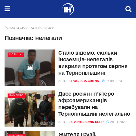
Головна сторінка
»
нелегали
Позначка:
нелегали
Стало відомо, скільки
НОВИНИ
іноземців-нелегалів
викрили протягом серпня
на Тернопільщині
АВТОР
ЯРОСЛАВА СВІТЛА
05.09.2023
Двоє росіян і п’ятеро
ВАЖЛИВО
афроамериканців
перебували на
Тернопільщині нелегально
АВТОР
DEV-INTB-ADMIN-USER
28.04.2022
Жителя Грузії,