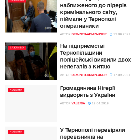
ВАЖЛИВО
наближеного до лідерів
кримінального світу,
піймали у Тернополі
оперативники
АВТОР
DEV-INTB-ADMIN-USER
23.09.2021
На підприємстві
ВАЖЛИВО
Тернопільщини
поліцейські виявили двох
нелегалів з Китаю
АВТОР
DEV-INTB-ADMIN-USER
17.09.2021
Громадянина Нігерії
НОВИНИ
видворять з України
АВТОР
VALERIA
12.04.2019
У Тернополі перевіряли
НОВИНИ
перевізників на