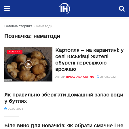
Головна сторінка
»
нематоди
Позначка:
нематоди
Картопля — на карантині: у
НОВИНИ
селі Юськівці жителі
обурені перевіркою
врожаю
АВТОР
ЯРОСЛАВА СВІТЛА
26.08.2022
Як правильно зберігати домашній запас води
у бутлях
20.02.2026
Біле вино для новачків: як обрати смачне і не