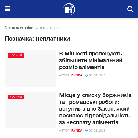
Головна сторінка
»
неплатники
Позначка:
неплатники
В Мін’юсті пропонують
НОВИНИ
збільшити мінімальний
розмір аліментів
АВТОР
IRYNKA
03.04.2018
Місце у списку боржників
НОВИНИ
та громадські роботи:
вступив в дію Закон, який
посилює відповідальність
за несплату аліментів
АВТОР
IRYNKA
06.02.2018