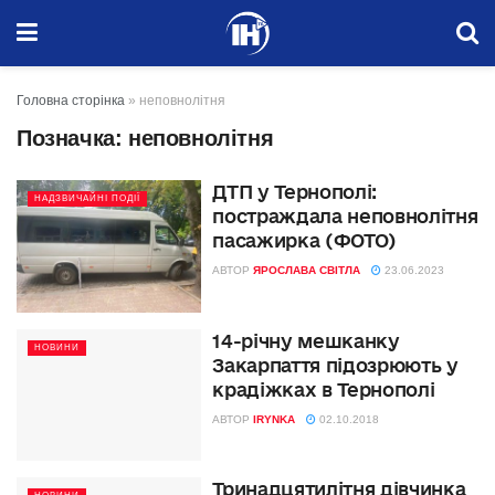
Головна сторінка
»
неповнолітня
Позначка:
неповнолітня
ДТП у Тернополі:
НАДЗВИЧАЙНІ ПОДІЇ
постраждала неповнолітня
пасажирка (ФОТО)
АВТОР
ЯРОСЛАВА СВІТЛА
23.06.2023
14-річну мешканку
НОВИНИ
Закарпаття підозрюють у
крадіжках в Тернополі
АВТОР
IRYNKA
02.10.2018
Тринадцятилітня дівчинка