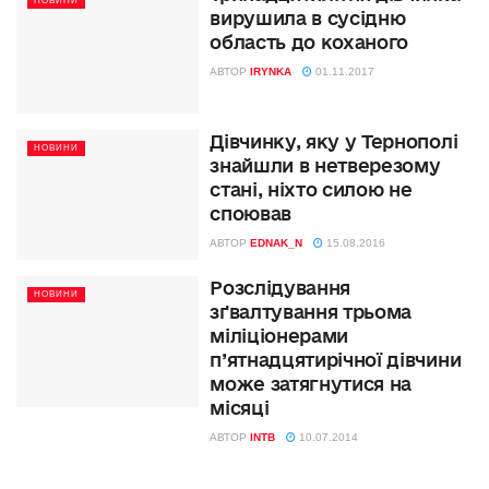
НОВИНИ
вирушила в сусідню
область до коханого
АВТОР
IRYNKA
01.11.2017
Дівчинку, яку у Тернополі
НОВИНИ
знайшли в нетверезому
стані, ніхто силою не
споював
АВТОР
EDNAK_N
15.08.2016
Розслідування
НОВИНИ
зґвалтування трьома
міліціонерами
п’ятнадцятирічної дівчини
може затягнутися на
місяці
АВТОР
INTB
10.07.2014