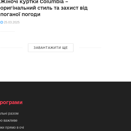
Жіночі куртки Columbia –
оригінальний стиль та захист від
поганої погоди
25.03.2025
ЗАВАНТАЖИТИ ЩЕ
рограми
льні разом
о важливе
жи прямо в очі