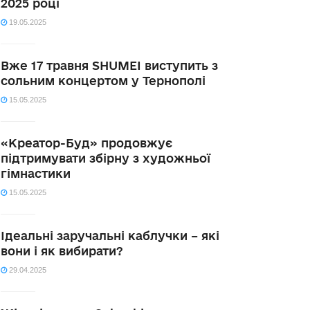
2025 році
19.05.2025
Вже 17 травня SHUMEI виступить з
сольним концертом у Тернополі
15.05.2025
«Креатор-Буд» продовжує
підтримувати збірну з художньої
гімнастики
15.05.2025
Ідеальні заручальні каблучки – які
вони і як вибирати?
29.04.2025