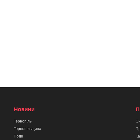
Новини
П
Тернопіль
Си
Тернопільщина
Пр
Події
Ка