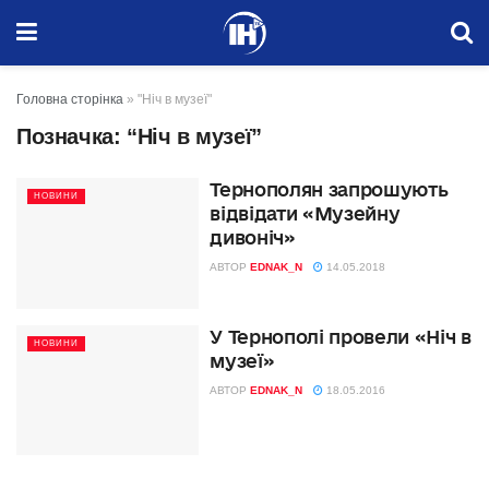
Головна сторінка
»
"Ніч в музеї"
Позначка:
“Ніч в музеї”
Тернополян запрошують
НОВИНИ
відвідати «Музейну
дивоніч»
АВТОР
EDNAK_N
14.05.2018
У Тернополі провели «Ніч в
НОВИНИ
музеї»
АВТОР
EDNAK_N
18.05.2016