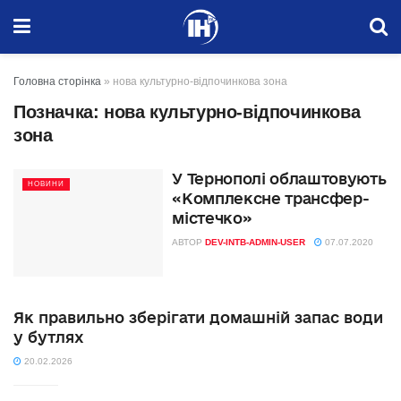
Головна сторінка
»
нова культурно-відпочинкова зона
Позначка:
нова культурно-відпочинкова
зона
У Тернополі облаштовують
НОВИНИ
«Комплексне трансфер-
містечко»
АВТОР
DEV-INTB-ADMIN-USER
07.07.2020
Як правильно зберігати домашній запас води
у бутлях
20.02.2026