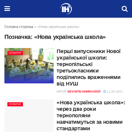
Головна сторінка
»
«Нова українська школа»
Позначка:
«Нова українська школа»
Перші випускники Нової
НОВИНИ
української школи:
тернопільські
третьокласники
поділились враженнями
від НУШ
АВТОР
DEV-INTB-ADMIN-USER
11.06.2021
«Нова українська школа»:
НОВИНИ
через два роки
тернополяни
навчатимуться за новими
стандартами