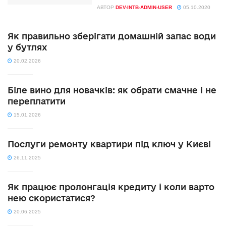
АВТОР
DEV-INTB-ADMIN-USER
05.10.2020
Як правильно зберігати домашній запас води
у бутлях
20.02.2026
Біле вино для новачків: як обрати смачне і не
переплатити
15.01.2026
Послуги ремонту квартири під ключ у Києві
26.11.2025
Як працює пролонгація кредиту і коли варто
нею скористатися?
20.06.2025