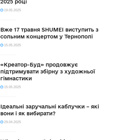
2025 році
19.05.2025
Вже 17 травня SHUMEI виступить з
сольним концертом у Тернополі
15.05.2025
«Креатор-Буд» продовжує
підтримувати збірну з художньої
гімнастики
15.05.2025
Ідеальні заручальні каблучки – які
вони і як вибирати?
29.04.2025