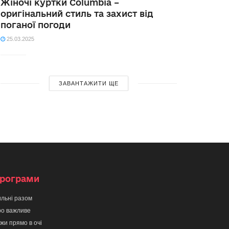
Жіночі куртки Columbia –
оригінальний стиль та захист від
поганої погоди
25.03.2025
ЗАВАНТАЖИТИ ЩЕ
рограми
льні разом
о важливе
жи прямо в очі