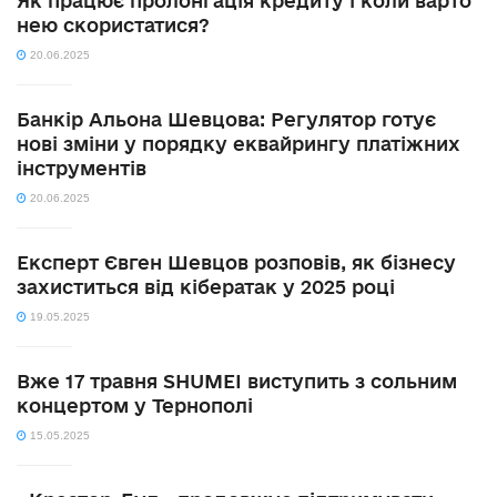
Як працює пролонгація кредиту і коли варто
нею скористатися?
20.06.2025
Банкір Альона Шевцова: Регулятор готує
нові зміни у порядку еквайрингу платіжних
інструментів
20.06.2025
Експерт Євген Шевцов розповів, як бізнесу
захиститься від кібератак у 2025 році
19.05.2025
Вже 17 травня SHUMEI виступить з сольним
концертом у Тернополі
15.05.2025