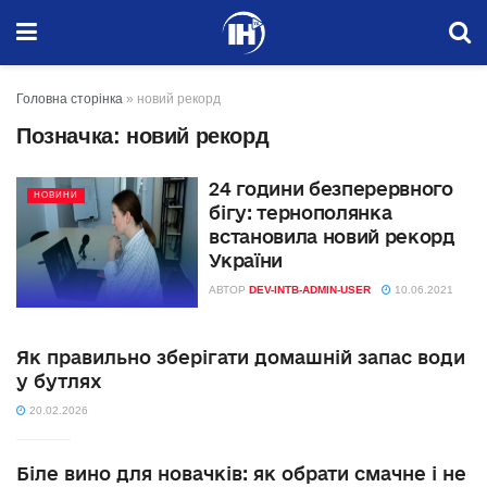
Головна сторінка
»
новий рекорд
Позначка:
новий рекорд
24 години безперервного
НОВИНИ
бігу: тернополянка
встановила новий рекорд
України
АВТОР
DEV-INTB-ADMIN-USER
10.06.2021
Як правильно зберігати домашній запас води
у бутлях
20.02.2026
Біле вино для новачків: як обрати смачне і не