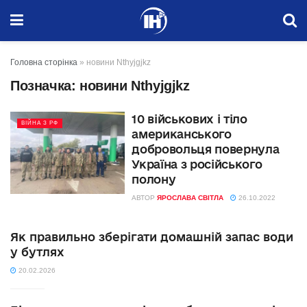
Головна сторінка
»
новини Nthyjgjkz
Позначка:
новини Nthyjgjkz
10 військових і тіло
ВІЙНА З РФ
американського
добровольця повернула
Україна з російського
полону
АВТОР
ЯРОСЛАВА СВІТЛА
26.10.2022
Як правильно зберігати домашній запас води
у бутлях
20.02.2026