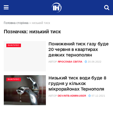
Головна сторінка
»
низький тиск
Позначка:
низький тиск
Понижений тиск газу буде
ВАЖЛИВО
20 червня в квартирах
деяких тернополян
АВТОР
ЯРОСЛАВА СВІТЛА
20.06.2022
Низький тиск води буде 8
ВАЖЛИВО
грудня у кількох
мікрорайонах Тернополя
АВТОР
DEV-INTB-ADMIN-USER
07.12.2021