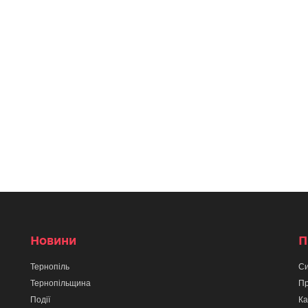
Новини
П
Тернопіль
Си
Тернопільщина
Пр
Події
Ка