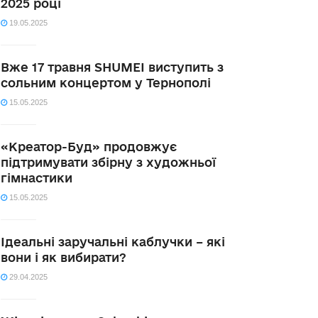
2025 році
19.05.2025
Вже 17 травня SHUMEI виступить з
сольним концертом у Тернополі
15.05.2025
«Креатор-Буд» продовжує
підтримувати збірну з художньої
гімнастики
15.05.2025
Ідеальні заручальні каблучки – які
вони і як вибирати?
29.04.2025