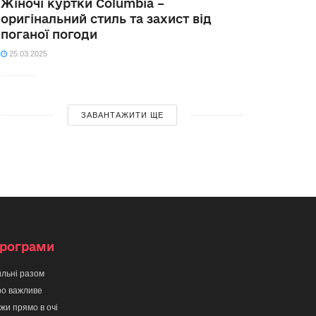
Жіночі куртки Columbia –
оригінальний стиль та захист від
поганої погоди
25.03.2025
ЗАВАНТАЖИТИ ЩЕ
рограми
льні разом
о важливе
жи прямо в очі