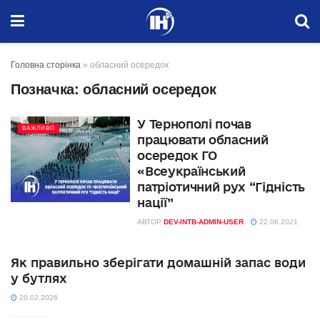
Головна сторінка
»
обласний осередок
Позначка:
обласний осередок
У Тернополі почав
ВАЖЛИВО
працювати обласний
осередок ГО
«Всеукраїнський
патріотичний рух “Гідність
нації”
АВТОР
DEV-INTB-ADMIN-USER
22.06.2021
Як правильно зберігати домашній запас води
у бутлях
20.02.2026