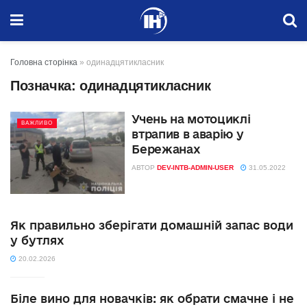
Головна сторінка
»
одинадцятикласник
Позначка:
одинадцятикласник
Учень на мотоциклі
ВАЖЛИВО
втрапив в аварію у
Бережанах
АВТОР
DEV-INTB-ADMIN-USER
31.05.2022
Як правильно зберігати домашній запас води
у бутлях
20.02.2026
Біле вино для новачків: як обрати смачне і не