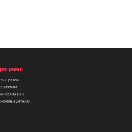
рограми
льні разом
о важливе
жи прямо в очі
рнопіль в деталях