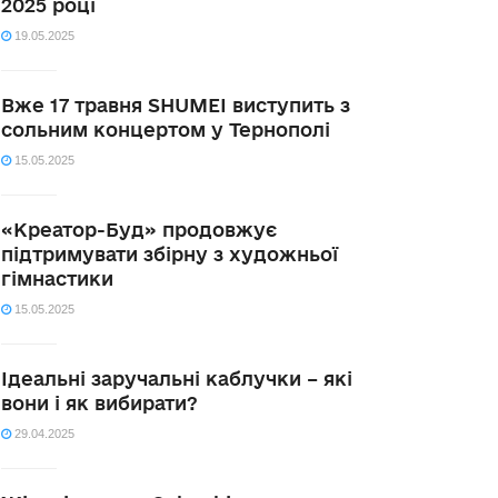
2025 році
19.05.2025
Вже 17 травня SHUMEI виступить з
сольним концертом у Тернополі
15.05.2025
«Креатор-Буд» продовжує
підтримувати збірну з художньої
гімнастики
15.05.2025
Ідеальні заручальні каблучки – які
вони і як вибирати?
29.04.2025