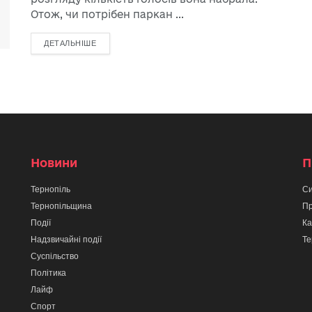
Отож, чи потрібен паркан ...
ДЕТАЛЬНІШЕ
Новини
П
Тернопіль
Си
Тернопільщина
Пр
Події
Ка
Надзвичайні події
Те
Суспільство
Політика
Лайф
Спорт