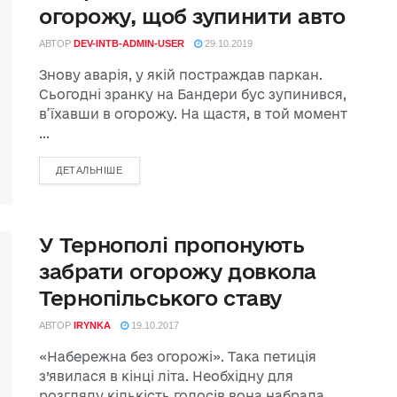
огорожу, щоб зупинити авто
АВТОР
DEV-INTB-ADMIN-USER
29.10.2019
Знову аварія, у якій постраждав паркан.
Сьогодні зранку на Бандери бус зупинився,
в’їхавши в огорожу. На щастя, в той момент
...
ДЕТАЛЬНІШЕ
У Тернополі пропонують
забрати огорожу довкола
Тернопільського ставу
АВТОР
IRYNKA
19.10.2017
«Набережна без огорожі». Така петиція
з’явилася в кінці літа. Необхідну для
розгляду кількість голосів вона набрала.