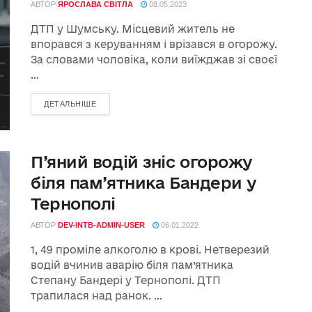
АВТОР
ЯРОСЛАВА СВІТЛА
08.05.2023
ДТП у Шумську. Місцевий житель не
впорався з керуванням і врізався в огорожу.
За словами чоловіка, коли виїжджав зі своєї
...
ДЕТАЛЬНІШЕ
П’яний водій зніс огорожу
біля пам’ятника Бандери у
Тернополі
АВТОР
DEV-INTB-ADMIN-USER
06.01.2022
1, 49 проміле алкоголю в крові. Нетверезий
водій вчинив аварію біля пам’ятника
Степану Бандері у Тернополі. ДТП
трапилася над ранок. ...