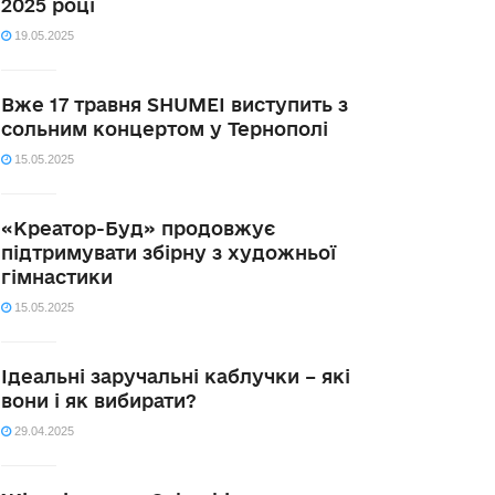
2025 році
19.05.2025
Вже 17 травня SHUMEI виступить з
сольним концертом у Тернополі
15.05.2025
«Креатор-Буд» продовжує
підтримувати збірну з художньої
гімнастики
15.05.2025
Ідеальні заручальні каблучки – які
вони і як вибирати?
29.04.2025