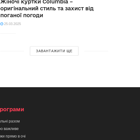
Жіночі куртки Columbia –
оригінальний стиль та захист від
поганої погоди
25.03.2025
ЗАВАНТАЖИТИ ЩЕ
рограми
льні разом
о важливе
жи прямо в очі