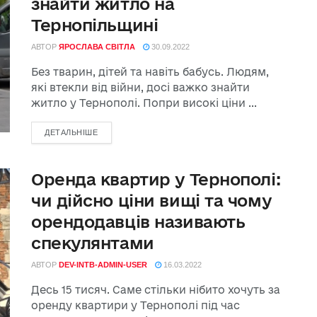
знайти житло на
Тернопільщині
АВТОР
ЯРОСЛАВА СВІТЛА
30.09.2022
Без тварин, дітей та навіть бабусь. Людям,
які втекли від війни, досі важко знайти
житло у Тернополі. Попри високі ціни ...
ДЕТАЛЬНІШЕ
Оренда квартир у Тернополі:
чи дійсно ціни вищі та чому
орендодавців називають
спекулянтами
АВТОР
DEV-INTB-ADMIN-USER
16.03.2022
Десь 15 тисяч. Саме стільки нібито хочуть за
оренду квартири у Тернополі під час