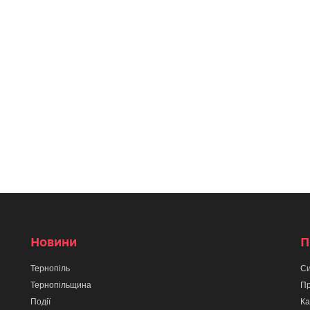
Новини
П
Тернопіль
Си
Тернопільщина
Пр
Події
Ка