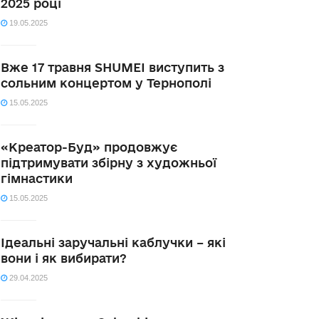
2025 році
19.05.2025
Вже 17 травня SHUMEI виступить з
сольним концертом у Тернополі
15.05.2025
«Креатор-Буд» продовжує
підтримувати збірну з художньої
гімнастики
15.05.2025
Ідеальні заручальні каблучки – які
вони і як вибирати?
29.04.2025