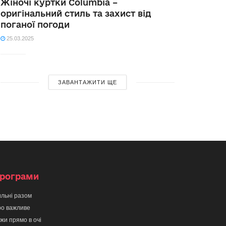
Жіночі куртки Columbia –
оригінальний стиль та захист від
поганої погоди
25.03.2025
ЗАВАНТАЖИТИ ЩЕ
рограми
льні разом
о важливе
жи прямо в очі