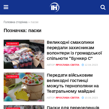
Головна сторінка
»
паски
Позначка:
паски
Великодні смаколики
НОВИНИ
передали захисникам
волонтери із громадської
спільноти “Бункер С”
АВТОР
ЯРОСЛАВА СВІТЛА
12.04.2023
Передати військовим
НОВИНИ
великодні гостинці
можуть тернополяни на
Театральному майдані
АВТОР
ЯРОСЛАВА СВІТЛА
10.04.2023
Паски для переселенців