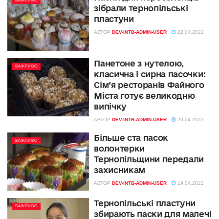
ВАЖЛИВО
зібрали тернопільські
пластуни
АВТОР
DEV-INTB-ADMIN-USER
22.04.2022
Панетоне з нутелою,
ВАЖЛИВО
класична і сирна пасочки:
Сім’я ресторанів Файного
Міста готує великодню
випічку
АВТОР
DEV-INTB-ADMIN-USER
20.04.2022
Більше ста пасок
ВАЖЛИВО
волонтерки
Тернопільщини передали
захисникам
АВТОР
DEV-INTB-ADMIN-USER
19.04.2022
Тернопільські пластуни
ВАЖЛИВО
збирають паски для малечі