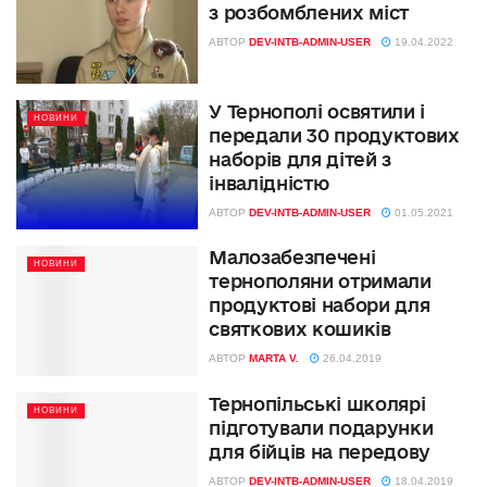
з розбомблених міст
АВТОР
DEV-INTB-ADMIN-USER
19.04.2022
У Тернополі освятили і
НОВИНИ
передали 30 продуктових
наборів для дітей з
інвалідністю
АВТОР
DEV-INTB-ADMIN-USER
01.05.2021
Малозабезпечені
НОВИНИ
тернополяни отримали
продуктові набори для
святкових кошиків
АВТОР
MARTA V.
26.04.2019
Тернопільські школярі
НОВИНИ
підготували подарунки
для бійців на передову
АВТОР
DEV-INTB-ADMIN-USER
18.04.2019