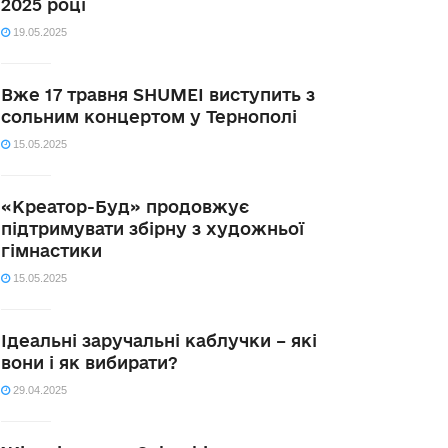
2025 році
19.05.2025
Вже 17 травня SHUMEI виступить з
сольним концертом у Тернополі
15.05.2025
«Креатор-Буд» продовжує
підтримувати збірну з художньої
гімнастики
15.05.2025
Ідеальні заручальні каблучки – які
вони і як вибирати?
29.04.2025