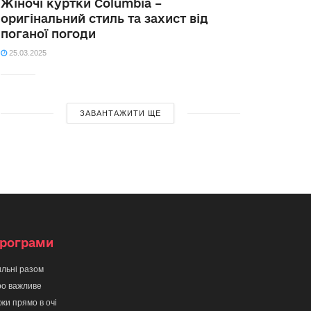
Жіночі куртки Columbia –
оригінальний стиль та захист від
поганої погоди
25.03.2025
ЗАВАНТАЖИТИ ЩЕ
рограми
льні разом
о важливе
жи прямо в очі