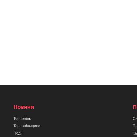
Новини
П
Тернопіль
Си
Тернопільщина
Пр
Події
Ка