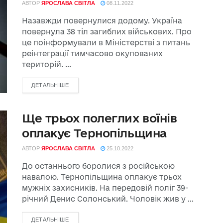
АВТОР
ЯРОСЛАВА СВІТЛА
08.11.2022
Назавжди повернулися додому. Україна
повернула 38 тіл загиблих військових. Про
це поінформували в Міністерстві з питань
реінтеграції тимчасово окупованих
територій. ...
ДЕТАЛЬНІШЕ
Ще трьох полеглих воїнів
оплакує Тернопільщина
АВТОР
ЯРОСЛАВА СВІТЛА
25.10.2022
До останнього боролися з російською
навалою. Тернопільщина оплакує трьох
мужніх захисників. На передовій поліг 39-
річний Денис Солонський. Чоловік жив у ...
ДЕТАЛЬНІШЕ