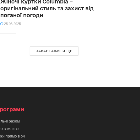
Жіночі куртки Columbia –
оригінальний стиль та захист від
поганої погоди
25.03.2025
ЗАВАНТАЖИТИ ЩЕ
рограми
льні разом
о важливе
жи прямо в очі