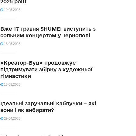
2025 році
19.05.2025
Вже 17 травня SHUMEI виступить з
сольним концертом у Тернополі
15.05.2025
«Креатор-Буд» продовжує
підтримувати збірну з художньої
гімнастики
15.05.2025
Ідеальні заручальні каблучки – які
вони і як вибирати?
29.04.2025