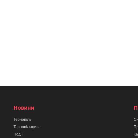
Новини
П
Тернопіль
Си
Тернопільщина
Пр
Події
Ка