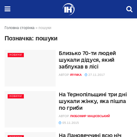
Головна сторінка
»
пошуки
Позначка:
пошуки
Близько 70-ти людей
НОВИНИ
шукали дідуся, який
заблукав в лісі
АВТОР
IRYNKA
27.11.2017
На Тернопільщині три дні
НОВИНИ
шукали жінку, яка пішла
по гриби
АВТОР
ЛЮБОМИР МАЦІЄВСЬКИЙ
05.11.2015
На Лановеччині всю ніч