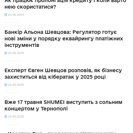
Як працює пролонгація кредиту і коли варто
нею скористатися?
20.06.2025
Банкір Альона Шевцова: Регулятор готує
нові зміни у порядку еквайрингу платіжних
інструментів
20.06.2025
Експерт Євген Шевцов розповів, як бізнесу
захиститься від кібератак у 2025 році
19.05.2025
Вже 17 травня SHUMEI виступить з сольним
концертом у Тернополі
15.05.2025