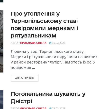
Про утоплення у
Тернопільському ставі
повідомили медикам і
рятувальникам
АВТОР
ЯРОСЛАВА СВІТЛА
16.03.2023
Людина у воді Тернопільського ставу.
Медики і рятувальники вирушили на виклик
у район ресторану "Хутір". Там хтось із осіб
повідомив ...
ДЕТАЛЬНІШЕ
Потопельника шукають у
Дністрі
АВТОР
ЯРОСЛАВА СВІТЛА
23.02.2023