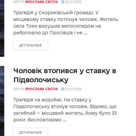
АВТОР
ЯРОСЛАВА СВІТЛА
25.07.2023
Трагедія у Скориківській громаді. У
місцевому ставку потонув чоловік. Житель
села Токи вирушив велосипедом на
риболовлю до Просівців і не ...
ДЕТАЛЬНІШЕ
Чоловік втопився у ставку в
Підволочиську
АВТОР
ЯРОСЛАВА СВІТЛА
10.07.2023
Трагедія на водоймі. На ставку у
Підволочиську втонув чоловік. Відомо, що
загиблий — місцевий житель, йому було 33
роки. Висловлюємо ...
ДЕТАЛЬНІШЕ