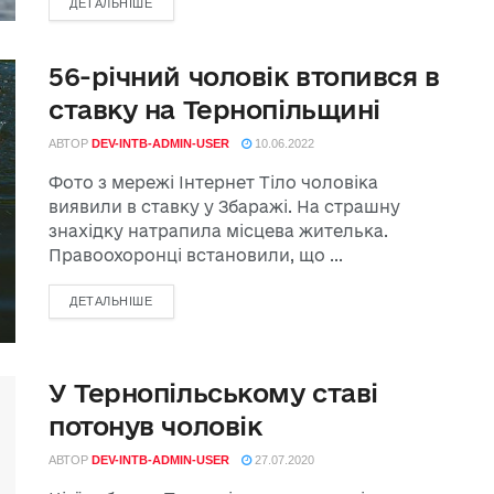
ДЕТАЛЬНІШЕ
56-річний чоловік втопився в
ставку на Тернопільщині
АВТОР
DEV-INTB-ADMIN-USER
10.06.2022
Фото з мережі Інтернет Тіло чоловіка
виявили в ставку у Збаражі. На страшну
знахідку натрапила місцева жителька.
Правоохоронці встановили, що ...
ДЕТАЛЬНІШЕ
У Тернопільському ставі
потонув чоловік
АВТОР
DEV-INTB-ADMIN-USER
27.07.2020