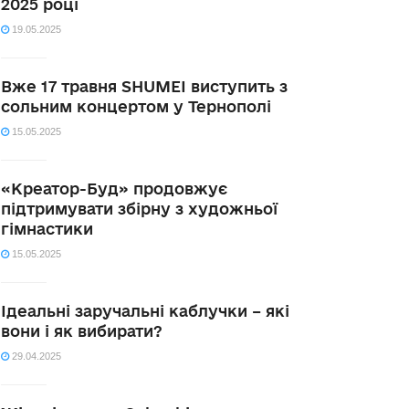
2025 році
19.05.2025
Вже 17 травня SHUMEI виступить з
сольним концертом у Тернополі
15.05.2025
«Креатор-Буд» продовжує
підтримувати збірну з художньої
гімнастики
15.05.2025
Ідеальні заручальні каблучки – які
вони і як вибирати?
29.04.2025