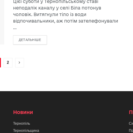
Цієї суботи у Тернопільському ставі
неподалік каналу у селі Біла потонув
чоловік. Витягнули тіло із води
відпочивальники, аж потім зателефонували
...
ДЕТАЛЬНІШЕ
2
Новини
П
Тернопіль
Си
Тернопільщина
Пр