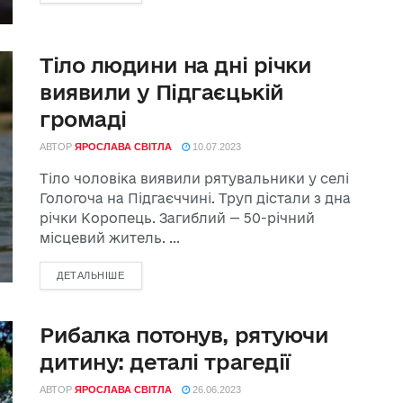
Тіло людини на дні річки
виявили у Підгаєцькій
громаді
АВТОР
ЯРОСЛАВА СВІТЛА
10.07.2023
Тіло чоловіка виявили рятувальники у селі
Гологоча на Підгаєччині. Труп дістали з дна
річки Коропець. Загиблий — 50-річний
місцевий житель. ...
ДЕТАЛЬНІШЕ
Рибалка потонув, рятуючи
дитину: деталі трагедії
АВТОР
ЯРОСЛАВА СВІТЛА
26.06.2023