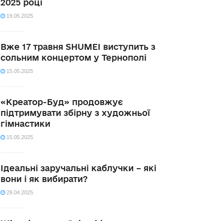
2025 році
19.05.2025
Вже 17 травня SHUMEI виступить з
сольним концертом у Тернополі
15.05.2025
«Креатор-Буд» продовжує
підтримувати збірну з художньої
гімнастики
15.05.2025
Ідеальні заручальні каблучки – які
вони і як вибирати?
29.04.2025