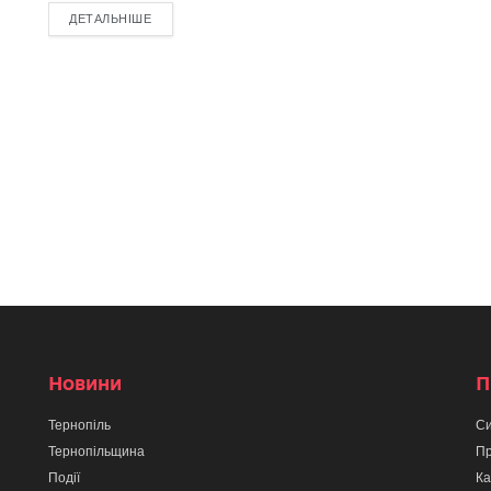
ДЕТАЛЬНІШЕ
Новини
П
Тернопіль
Си
Тернопільщина
Пр
Події
Ка