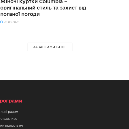
Жіночі куртки Columbia –
оригінальний стиль та захист від
поганої погоди
25.03.2025
ЗАВАНТАЖИТИ ЩЕ
рограми
льні разом
о важливе
жи прямо в очі