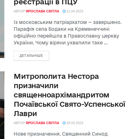
реєстрації в ПЦУ
АВТОР
ЯРОСЛАВА СВІТЛА
11.04.2023
Із московським патріархатом — завершено.
Парафія села Бодаки на Кременеччині
офіційно перейшла в Православну церкву
України. Чому віряни ухвалили таке ...
ДЕТАЛЬНІШЕ
Митрополита Нестора
призначили
священноархімандритом
Почаївської Свято-Успенської
Лаври
АВТОР
ЯРОСЛАВА СВІТЛА
28.03.2023
Нове призначення. Священний Синод