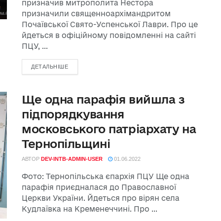
призначив митрополита Нестора
призначили священноархімандритом
Почаївської Свято-Успенської Лаври. Про це
йдеться в офіційному повідомленні на сайті
ПЦУ, ...
ДЕТАЛЬНІШЕ
Ще одна парафія вийшла з
підпорядкування
московського патріархату на
Тернопільщині
АВТОР
DEV-INTB-ADMIN-USER
01.06.2022
Фото: Тернопільська єпархія ПЦУ Ще одна
парафія приєдналася до Православної
Церкви України. Йдеться про вірян села
Кудлаївка на Кременеччині. Про ...