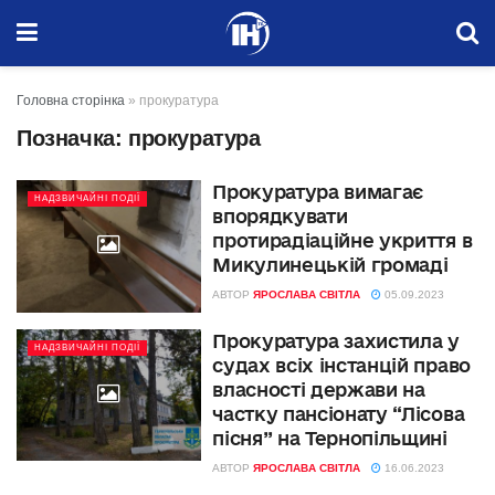
Головна сторінка
»
прокуратура
Позначка:
прокуратура
Прокуратура вимагає
НАДЗВИЧАЙНІ ПОДІЇ
впорядкувати
протирадіаційне укриття в
Микулинецькій громаді
АВТОР
ЯРОСЛАВА СВІТЛА
05.09.2023
Прокуратура захистила у
НАДЗВИЧАЙНІ ПОДІЇ
судах всіх інстанцій право
власності держави на
частку пансіонату “Лісова
пісня” на Тернопільщині
АВТОР
ЯРОСЛАВА СВІТЛА
16.06.2023