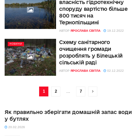
власність гідротехнічну
споруду вартістю більше
800 тисяч на
Тернопільщині
АВТОР
ЯРОСЛАВА СВІТЛА
19.12.2022
Схему санітарного
НОВИНИ
очищення громади
розроблять у Білецькій
сільській раді
АВТОР
ЯРОСЛАВА СВІТЛА
02.12.2022
1
2
…
7
Як правильно зберігати домашній запас води
у бутлях
20.02.2026